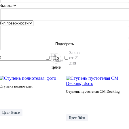
Подобрать
Заказ
На
от 21
По
складе
дня
цене
Ступень полнотелая
Ступень пустотелая CM Decking
Цвет: Венге
Цвет: Эбен