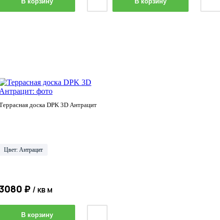
В корзину
В корзину
Террасная доска DPK 3D Антрацит
Цвет: Антрацит
3080 ₽
/ кв м
В корзину