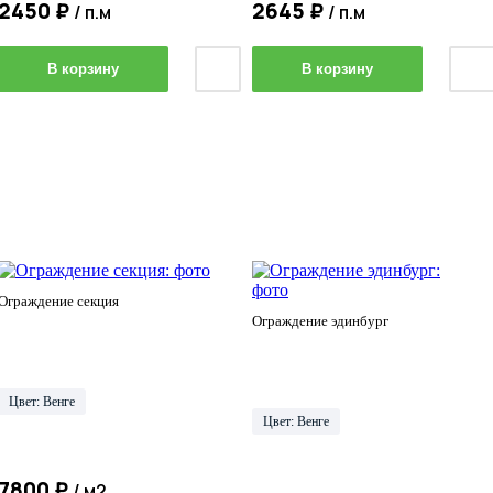
2450 ₽
2645 ₽
/ п.м
/ п.м
В корзину
В корзину
Ограждение секция
Ограждение эдинбург
Цвет: Венге
Цвет: Венге
7800 ₽
/ м2