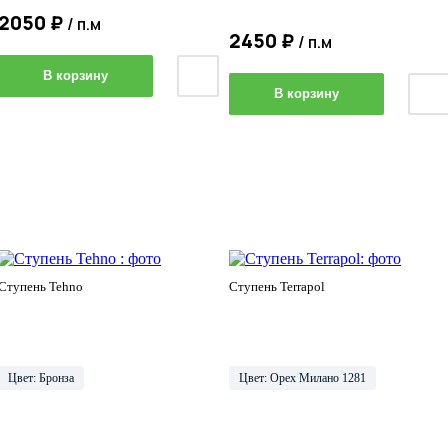
2050 ₽
/ п.м
2450 ₽
/ п.м
В корзину
В корзину
Ступень Tehno
Ступень Terrapol
Цвет: Бронза
Цвет: Орех Милано 1281