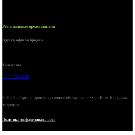
Региональные представители
Адреса офисов продаж
г. Липецк, Лебедянское шоссе, 2б
Телефоны
8 900 988 28 68
© 2026 г. Торгово-производственное объединение «SteinRus». Все права
защищены.
Политика конфиденциальности