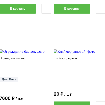
В корзину
В корзину
Ограждение бастон
Кляймер рядовой
Цвет: Венге
20 ₽
/ шт
7800 ₽
/ п.м