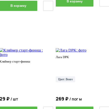
В корзину
В корзину
Лага DPK
Кляймер старт-финиш
Цвет: Венге
29 ₽
269 ₽
/ шт
/ пог м