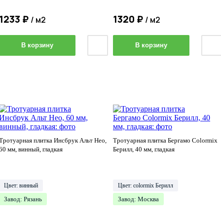
1233
₽
1320
₽
/ м2
/ м2
В корзину
В корзину
Тротуарная плитка Инсбрук Альт Нео,
Тротуарная плитка Бергамо Colormix
60 мм, винный, гладкая
Берилл, 40 мм, гладкая
Цвет: винный
Цвет: colormix Берилл
Завод: Рязань
Завод: Москва