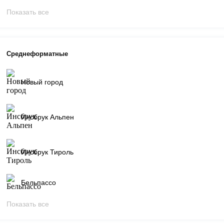
Показать все
Среднеформатные
Новый город
Инсбрук Альпен
Инсбрук Тироль
Бельпассо
Показать все