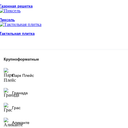
Газонная решетка
Пиксель
Тактильная плитка
Крупноформатные
Парк Плейс
Гранада
Грас
Аликанте