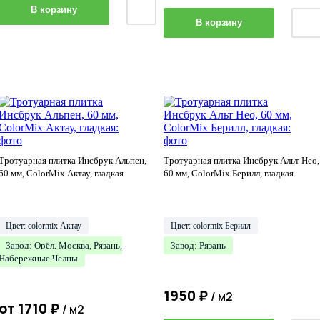
В корзину
В корзину
Тротуарная плитка Инсбрук Альпен,
Тротуарная плитка Инсбрук Альт Нео,
60 мм, ColorMix Актау, гладкая
60 мм, ColorMix Берилл, гладкая
Цвет: colormix Актау
Цвет: colormix Берилл
Завод: Орёл, Москва, Рязань,
Завод: Рязань
Набережные Челны
1950
₽
/ м2
от
1710
₽
/ м2