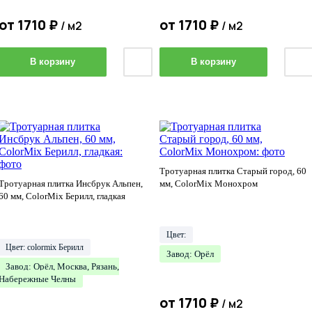
от
1710
₽
от
1710
₽
/ м2
/ м2
В корзину
В корзину
Тротуарная плитка Старый город, 60
Тротуарная плитка Инсбрук Альпен,
мм, ColorMix Монохром
60 мм, ColorMix Берилл, гладкая
Цвет:
Цвет: colormix Берилл
Завод: Орёл
Завод: Орёл, Москва, Рязань,
Набережные Челны
от
1710
₽
/ м2