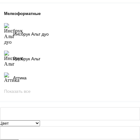
Мелкоформатные
Инсбрук Альт дуо
Инсбрук Альт
Аттика
Показать все