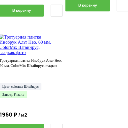
В корзину
В корзину
Тротуарная плитка Инсбрук Альт Нео,
60 мм, ColorMix Штайнрус, гладкая
Цвет: colormix Штайнрус
Завод: Рязань
1950
₽
/ м2