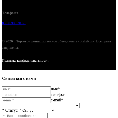
г. Липецк, Лебедянское шоссе, 2б
Телефоны
8 900 988 28 68
© 2026 г. Торгово-производственное объединение «SteinRus». Все права
защищены.
Политика конфиденциальности
Связаться с нами
имя*
телефон
e-mail*
* Статус