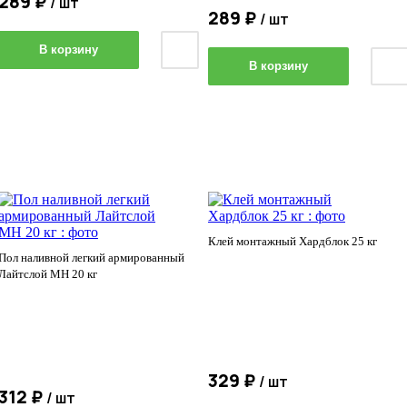
289 ₽
/ шт
289 ₽
/ шт
В корзину
В корзину
Клей монтажный Хардблок 25 кг
Пол наливной легкий армированный
Лайтслой МН 20 кг
329 ₽
/ шт
312 ₽
/ шт