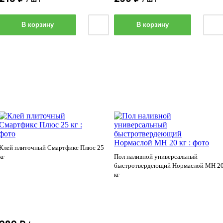
В корзину
В корзину
Клей плиточный Смартфикс Плюс 25
кг
Пол наливной универсальный
быстротвердеющий Нормаслой МН 2
кг