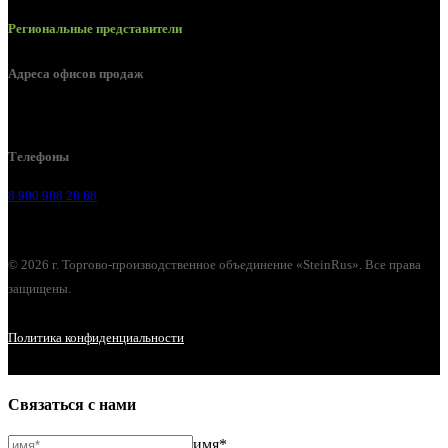
Региональные представители
Адреса офисов продаж
г. Липецк, Лебедянское шоссе, 2б
Телефоны
8 900 988 28 68
© 2026 г. Торгово-производственное объединение «SteinRus». Все права
защищены.
Политика конфиденциальности
Связаться с нами
имя*