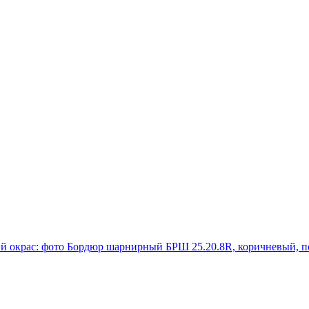
Бордюр шарнирный БРШ 25.20.8R, коричневый, п