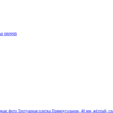
ый 08099B
Тротуарная плитка Прямоугольник, 40 мм, жёлтый, гл