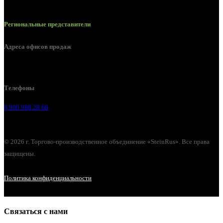
Региональные представители
Адреса офисов продаж
г. Липецк, Лебедянское шоссе, 2б
Телефоны
8 900 988 28 68
© 2026 г. Торгово-производственное объединение «SteinRus». Все права
защищены.
Политика конфиденциальности
Связаться с нами