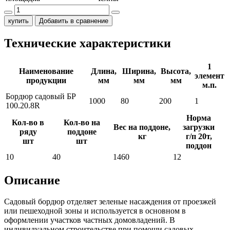
купить
Добавить в сравнение
Технические характеристики
1
Наименование
Длина,
Ширина,
Высота,
элемент
продукции
мм
мм
мм
м.п.
Бордюр садовый БР
1000
80
200
1
100.20.8R
Норма
Кол-во в
Кол-во на
Вес на поддоне,
загрузки
ряду
поддоне
кг
г/п 20т,
шт
шт
поддон
10
40
1460
12
Описание
Садовый бордюр отделяет зеленые насаждения от проезжей
или пешеходной зоны и используется в основном в
оформлении участков частных домовладений. В
индивидуальном строительстве при помощи садовых