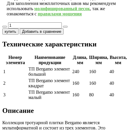
Для заполнения межплиточных швов мы рекомендуем
использовать
модифицированный песок
, так же
ознакомиться с
правилами мощения
купить
Добавить в сравнение
Технические характеристики
Номер
Наименование
Длина,
Ширина,
Высота,
элемента
продукции
мм
мм
мм
ТП Bergamo элемент
1
240
160
40
большой
ТП Bergamo элемент
2
160
160
40
квадрат
ТП Bergamo элемент
3
160
80
40
малый
Описание
Коллекция тротуарной плитки Bergamo является
мультиформатной и состоит из трех элементов. Это