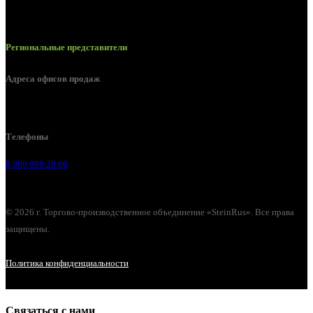
Региональные представители
Адреса офисов продаж
г. Липецк, Лебедянское шоссе, 2б
Телефоны
8 900 988 28 68
© 2026 г. Торгово-производственное объединение «SteinRus». Все права
защищены.
Политика конфиденциальности
Связаться с нами