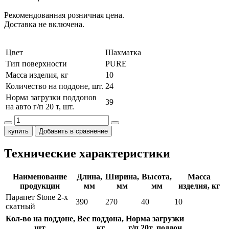
Рекомендованная розничная цена.
Доставка не включена.
Цвет
Шахматка
Тип поверхности
PURE
Масса изделия, кг
10
Количество на поддоне, шт.
24
Норма загрузки поддонов
39
на авто г/п 20 т, шт.
купить
Добавить в сравнение
Технические характеристики
Наименование
Длина,
Ширина,
Высота,
Масса
продукции
мм
мм
мм
изделия, кг
Парапет Stone 2-х
390
270
40
10
скатный
Кол-во на поддоне,
Вес поддона,
Норма загрузки
шт.
кг
г/п 20т, поддон