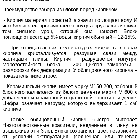
Преимущество забора из блоков перед кирпичом:
-
Кирпич материал пористый, а значит поглощает воду. И
чем больше ее просачивается внутрь структуры кирпича,
тем сильнее урон, который она наносит. Блоки
поглощают всего до 5% воды, кирпич обычный – 12-15%.
-
При отрицательных температурах жидкость в порах
кирпича кристаллизуется, разрушая связи между
частицами глины. Кирпич разрушается изнутри.
Морозостойкость блока – 200 циклов заморозки -
разморозки без деформации. У облицовочного кирпича –
показатель ниже втрое.
-
Керамический кирпич имеет марку М150-200, заборный
блок изготавливается из белого цемента марки М 600 с
добавлением мраморной и гранитной крошки в изделие.
Цифра означает нагрузку, которую выдерживает 1 см²
кирпича.
- Также облицовочный кирпич быстро выгорает.
Низкокачественные красители, введенные в глину, не
выдерживают и 3 лет. Блоки сохраняют
цвет, независимо
от условий эксплуатации (солнечная или теневая