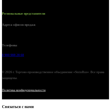
Региональные представители
Адреса офисов продаж
г. Липецк, Лебедянское шоссе, 2б
Телефоны
8 900 988 28 68
© 2026 г. Торгово-производственное объединение «SteinRus». Все права
защищены.
Политика конфиденциальности
Связаться с нами