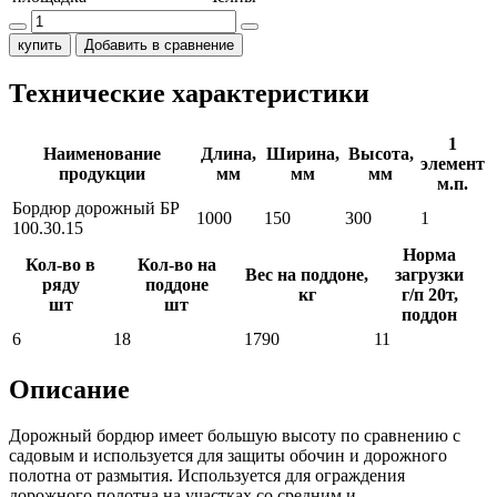
купить
Добавить в сравнение
Технические характеристики
1
Наименование
Длина,
Ширина,
Высота,
элемент
продукции
мм
мм
мм
м.п.
Бордюр дорожный БР
1000
150
300
1
100.30.15
Норма
Кол-во в
Кол-во на
Вес на поддоне,
загрузки
ряду
поддоне
кг
г/п 20т,
шт
шт
поддон
6
18
1790
11
Описание
Дорожный бордюр имеет большую высоту по сравнению с
садовым и используется для защиты обочин и дорожного
полотна от размытия. Используется для ограждения
дорожного полотна на участках со средним и